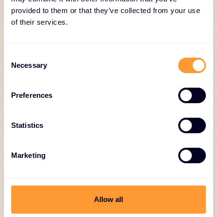
provided to them or that they’ve collected from your use
of their services.
C
Necessary
o
n
s
Logistik- und
Preferences
e
Bestandsmanagement
n
t
Statistics
Just-in-Time-Lieferung,
S
Bestandsüberwachung, Rückwärtslogistik.
e
Marketing
l
e
c
t
Allow all
i