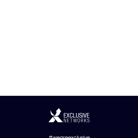
#weareexclusive