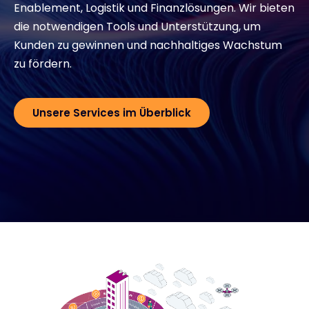
Enablement, Logistik und Finanzlösungen. Wir bieten
die notwendigen Tools und Unterstützung, um
Exclusive Access - Erfahren Sie mehr
Kunden zu gewinnen und nachhaltiges Wachstum
zu fördern.
Kontakt
Unsere Services im Überblick
#weareexclusive