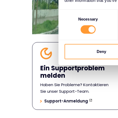
other information that you’ve
C
o
Necessary
n
s
e
n
t
Deny
S
e
Ein Supportproblem
l
melden
e
c
Haben Sie Probleme? Kontaktieren
t
Sie unser Support-Team.
i
Support-Anmeldung
o
n