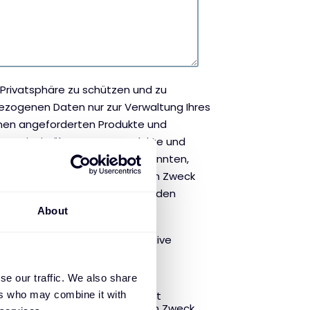
re Privatsphäre zu schützen und zu
bezogenen Daten nur zur Verwaltung Ihres
Ihnen angeforderten Produkte und
ten wir Sie über unsere Produkte und
ie für Sie von Interesse sein könnten,
en sind, dass wir Sie zu diesem Zweck
wie Sie von uns kontaktiert werden
About
gungen (Newsletter) von Exclusive
se our traffic. We also share
zustellen, müssen wir Ihre
ers who may combine it with
d verarbeiten. Wenn Sie damit
onenbezogenen Daten für diesen Zweck