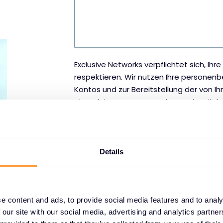
Exclusive Networks verpflichtet sich, Ih
respektieren. Wir nutzen Ihre personen
Kontos und zur Bereitstellung der von 
Dienstleistungen. Von Zeit zu Zeit möch
Dienstleistungen sowie andere Inhalte, d
informieren. Wenn Sie damit einverstand
kontaktieren, geben Sie bitte unten an, 
möchten:
Details
Ich stimme zu, andere Benachrichti
Networks zu erhalten.
e content and ads, to provide social media features and to analy
Um Ihnen die gewünschten Inhalte bereit
 our site with our social media, advertising and analytics partn
personenbezogenen Daten speichern un
einverstanden sind, dass wir Ihre pers