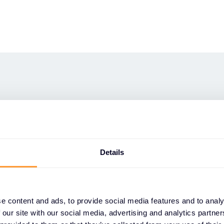
werk von
rtnern
Details
ortfolios und der Unterstützung durch
urch eine Partnerschaft mit Exclusive
e content and ads, to provide social media features and to analy
 verändernden IT-Markt profitabler und
 our site with our social media, advertising and analytics partn