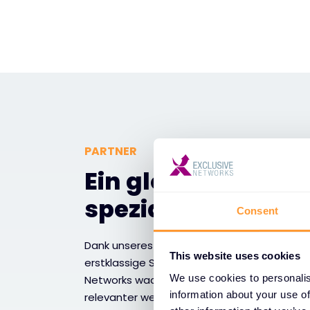
PARTNER
Ein globales Netz
spezialisierten Pa
Consent
Dank unseres leistungsstarken Technologiep
This website uses cookies
erstklassige Services können Unternehmen d
We use cookies to personalis
Networks wachsen und in einem sich schnell
information about your use of
relevanter werden.