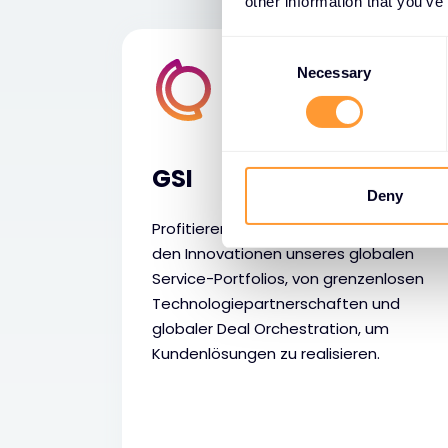
other information that you’ve
C
o
Necessary
n
s
e
n
GSI
t
Deny
S
Profitieren Sie von der Expertise und
e
den Innovationen unseres globalen
l
Service-Portfolios, von grenzenlosen
e
Technologiepartnerschaften und
c
globaler Deal Orchestration, um
t
Kundenlösungen zu realisieren.
i
o
n