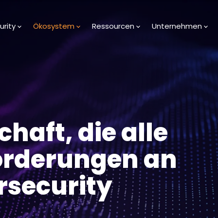
urity
Ökosystem
Ressourcen
Unternehmen
haft, die alle
orderungen an
rsecurity