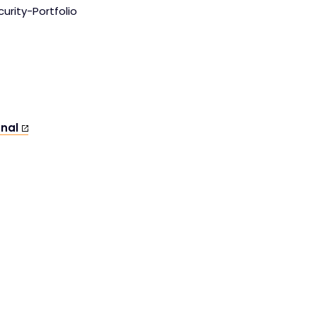
rity-Portfolio
anal