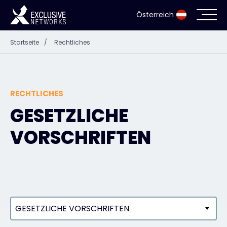
Österreich
Startseite
/
Rechtliches
Cybersecurity
Ökosystem
RECHTLICHES
Ressourcen
GESETZLICHE
VORSCHRIFTEN
Unternehmen
Partnerportal
GESETZLICHE VORSCHRIFTEN
Exclusive Access Anmeldung