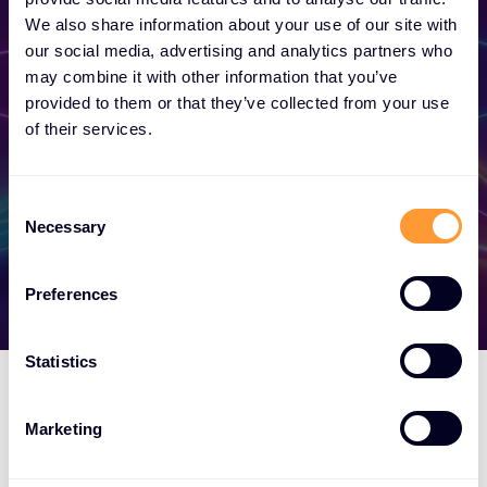
We also share information about your use of our site with
Schließen Sie exklusive Partnerschaften
our social media, advertising and analytics partners who
und steigern Sie Ihren Erfolg noch heute.
may combine it with other information that you’ve
provided to them or that they’ve collected from your use
of their services.
Mehr erfahren
C
Necessary
o
n
s
Preferences
e
n
t
Statistics
S
e
Marketing
l
e