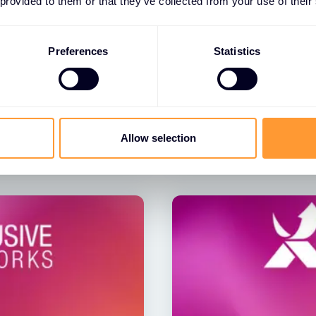
 provided to them or that they’ve collected from your use of their
NACHRICHTEN
Preferences
Statistics
rks SASE MSP-
Exclusive Networks
Jahres“ von Extre
26 MAI 2026
Allow selection