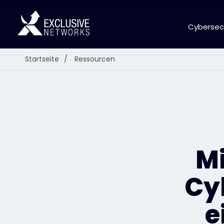
Cybersec
Startseite
/
Ressourcen
Mi
Cy
e