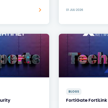
01 JULI 2026
BLOGS
urity
FortiGate FortiLin