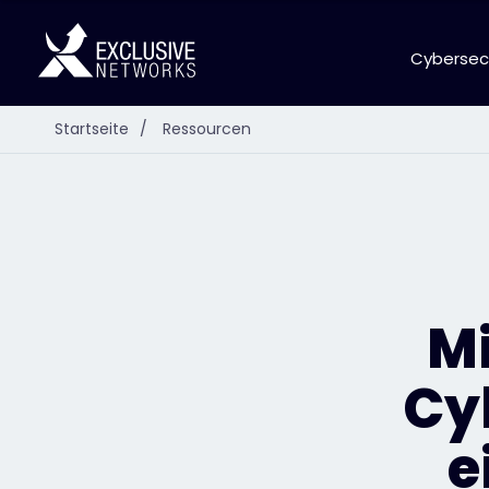
Cybersec
Startseite
/
Ressourcen
Mi
Cy
e