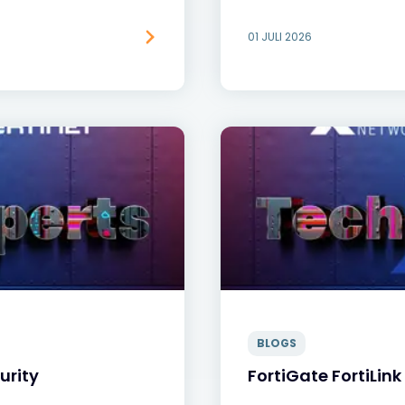
01 JULI 2026
BLOGS
urity
FortiGate FortiLin