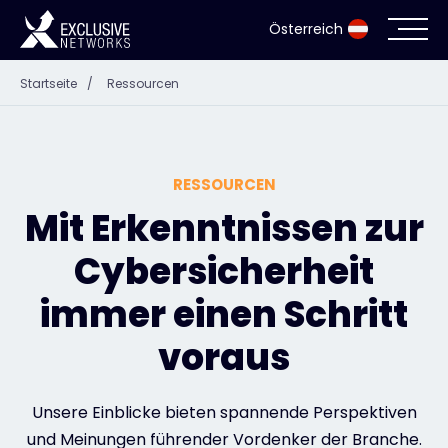
Österreich
Startseite
/
Ressourcen
Cybersecurity
Ökosystem
RESSOURCEN
Ressourcen
Mit Erkenntnissen zur
Cybersicherheit
Unternehmen
immer einen Schritt
voraus
Partnerportal
Unsere Einblicke bieten spannende Perspektiven
Exclusive Access Anmeldung
und Meinungen führender Vordenker der Branche.