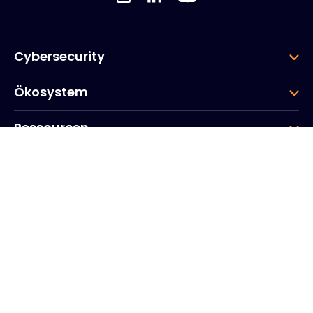
Cybersecurity
Ökosystem
Ressourcen
Unternehmen
Gruppe
Hauptsitz des Unternehmens
20, Quai du Point du Jour