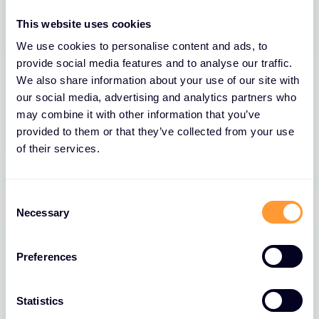
This website uses cookies
We use cookies to personalise content and ads, to
provide social media features and to analyse our traffic.
We also share information about your use of our site with
BLOGS
our social media, advertising and analytics partners who
Fortinet Cybersecurity Skills Gap
may combine it with other information that you’ve
Report 2026
provided to them or that they’ve collected from your use
of their services.
22 JUNI 2026
C
Necessary
o
n
s
Preferences
e
n
t
Statistics
S