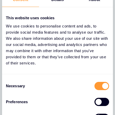
This website uses cookies
We use cookies to personalise content and ads, to
provide social media features and to analyse our traffic.
29 SEP. 2026
WEBINAR
We also share information about your use of our site with
FortiSASE Tech-Webinar
our social media, advertising and analytics partners who
may combine it with other information that you’ve
In unserer exklusiven Webinar- und
provided to them or that they’ve collected from your use
Workshop Reihe zeigen wir, wie FortiSASE als
of their services.
Bestandteil der Fortinet Security Fabric Ihre
Security transformiert – praxisnah,
verständlich und mit echtem Mehrwert.
C
Necessary
o
n
s
Preferences
e
n