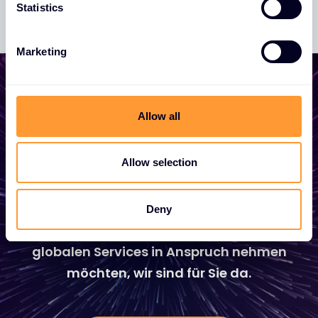
t
Statistics
S
e
Marketing
l
e
c
t
Allow all
Beginnen Sie mit dem
i
Wachstum Ihres
o
n
Allow selection
Unternehmens
Egal, ob Sie ein Angebot oder eine Beratung
Deny
benötigen, Partner werden oder unsere
globalen Services in Anspruch nehmen
möchten, wir sind für Sie da.