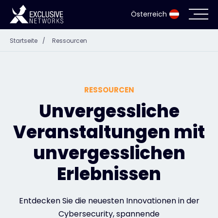
Österreich
Startseite
/
Ressourcen
Cybersecurity
Ökosystem
RESSOURCEN
Ressourcen
Unvergessliche
Veranstaltungen mit
Unternehmen
unvergesslichen
Erlebnissen
Partnerportal
Entdecken Sie die neuesten Innovationen in der
Exclusive Access Anmeldung
Cybersecurity, spannende