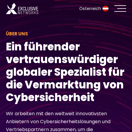
Österreich
Cybersecurity
ÜBER UNS
Ein führender
Ökosystem
vertrauenswürdiger
Ressourcen
globaler Spezialist für
Unternehmen
die Vermarktung von
Cybersicherheit
Partnerportal
Wir arbeiten mit den weltweit innovativsten
Anbietern von Cybersicherheitslösungen und
Exclusive Access Anmeldung
Vertriebspartnern zusammen, um die