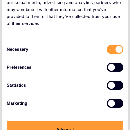
our social media, advertising and analytics partners who
Wir bündeln die besten
may combine it with other information that you’ve
Cybersicherheitslösungen
provided to them or that they’ve collected from your use
of their services.
der Welt und ergänzen sie
mit einem Full-Service-
C
Angebot, das die gesamte
Necessary
o
Wertschöpfungskette
n
abdeckt.
s
Preferences
e
n
Wir arbeiten mit den innovativsten Anbietern
t
Statistics
zusammen und nutzen unser Betriebsmodell, unser
S
umfassendes Fachwissen, unsere technischen
e
Marketing
Berater und unsere Fähigkeiten, um immer mehr
l
Innovationen auf den Markt zu bringen. Wir bieten
e
den extremen Fokus und den Wert lokaler
c
t
unabhängiger Unternehmen mit dem Umfang und
Allow all