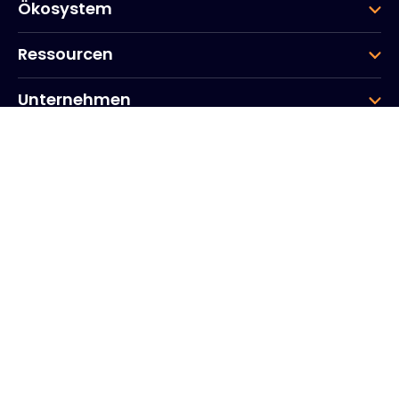
Ökosystem
Ressourcen
Unternehmen
Gruppe
Hauptsitz des Unternehmens
20, Quai du Point du Jour
Arcs de Seine
Boulogne
Billancourt
92100
Frankreich