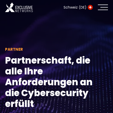
Schweiz (DE)
Cybersecurity
Ökosystem
PARTNER
Ressourcen
Partnerschaft, die
Unternehmen
alle Ihre
Anforderungen an
die Cybersecurity
Exclusive Access Anmeldung
erfüllt
Exclusive Access - Erfahren Sie mehr