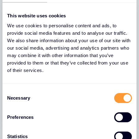
This website uses cookies
We use cookies to personalise content and ads, to
provide social media features and to analyse our traffic.
We also share information about your use of our site with
our social media, advertising and analytics partners who
may combine it with other information that you’ve
provided to them or that they’ve collected from your use
of their services.
NACHRICHTEN
Exclusive Networks wird als „Palo Alto
Networks EMEA-Distributor des
C
Jahres 2025“ ausgezeichnet
Necessary
o
n
28 APR. 2026
s
Preferences
e
n
t
Statistics