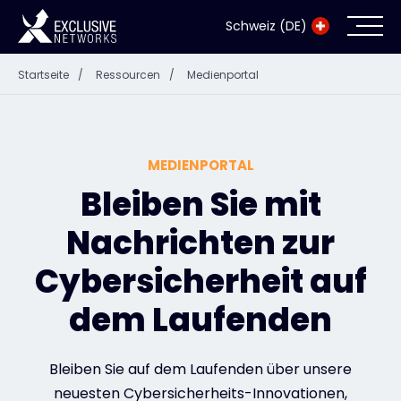
Schweiz (DE)
Startseite
/
Ressourcen
/
Medienportal
Cybersecurity
Ökosystem
MEDIENPORTAL
Ressourcen
Bleiben Sie mit
Nachrichten zur
Unternehmen
Cybersicherheit auf
dem Laufenden
Exclusive Access Anmeldung
Bleiben Sie auf dem Laufenden über unsere
Exclusive Access - Erfahren Sie mehr
neuesten Cybersicherheits-Innovationen,