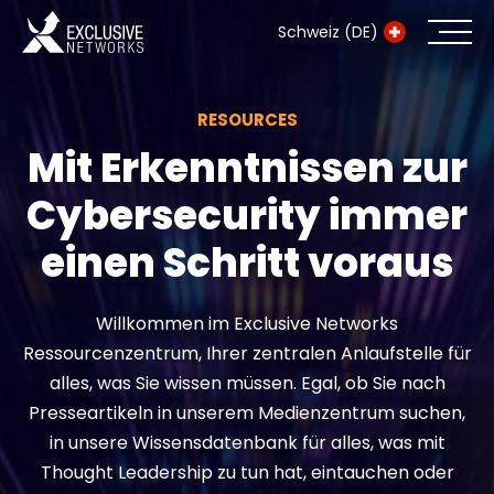
Schweiz (DE)
RESOURCES
Cybersecurity
Mit Erkenntnissen zur
Ökosystem
Cybersecurity immer
Ressourcen
einen Schritt voraus
Unternehmen
Willkommen im Exclusive Networks
Ressourcenzentrum, Ihrer zentralen Anlaufstelle für
alles, was Sie wissen müssen. Egal, ob Sie nach
Exclusive Access Anmeldung
Presseartikeln in unserem Medienzentrum suchen,
in unsere Wissensdatenbank für alles, was mit
Thought Leadership zu tun hat, eintauchen oder
Exclusive Access - Erfahren Sie mehr