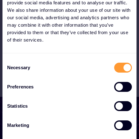
Partner werden
provide social media features and to analyse our traffic.
We also share information about your use of our site with
Werden Sie Partner und erschließen Sie
our social media, advertising and analytics partners who
sich mit unserem XOC sofort den
may combine it with other information that you’ve
provided to them or that they’ve collected from your use
boomenden MSSP-Markt.
of their services.
Partner werden
C
Necessary
o
n
s
Preferences
e
n
t
Statistics
S
e
Marketing
Beginnen Sie mit dem
l
Wachstum Ihres
e