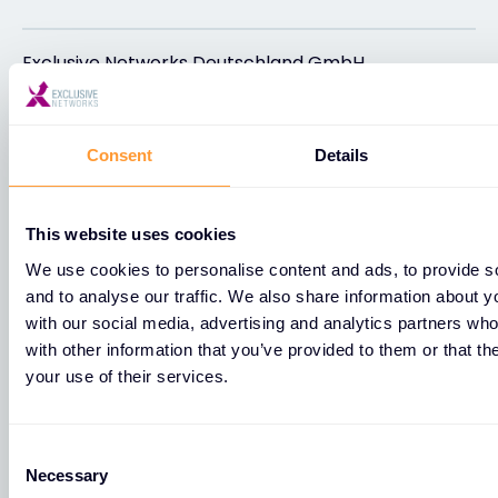
Exclusive Networks Deutschland GmbH
Martin-Luther-King-Weg 8
Münster
Consent
Details
48155
This website uses cookies
München
We use cookies to personalise content and ads, to provide s
and to analyse our traffic. We also share information about yo
with our social media, advertising and analytics partners wh
Exclusive Networks Deutschland GmbH
with other information that you’ve provided to them or that th
Balanstraße 73, Haus 21 B
your use of their services.
München
81541
C
Necessary
o