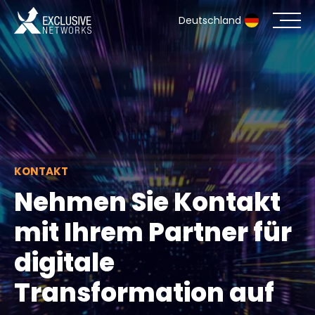
Deutschland
Cybersecurity
Ökosystem
Ressourcen
KONTAKT
Unternehmen
Nehmen Sie Kontakt
mit Ihrem Partner für
digitale
Partnerportal
Transformation auf
Exclusive Access Anmeldung