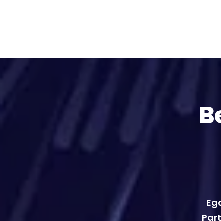
B
Ega
Part