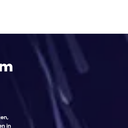
em
gen,
en in