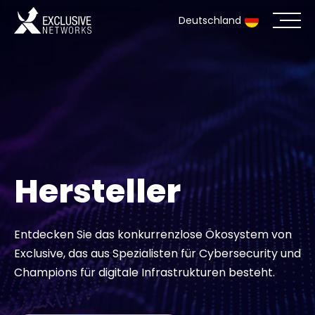
Deutschland
Cybersecurity
Ökosystem
Ressourcen
Hersteller
Unternehmen
Entdecken Sie das konkurrenzlose Ökosystem von
Exclusive, das aus Spezialisten für Cybersecurity und
Partnerportal
Champions für digitale Infrastrukturen besteht.
Exclusive Access Anmeldung