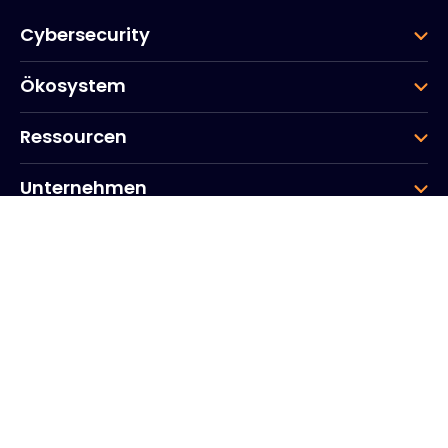
Cybersecurity
Ökosystem
Ressourcen
Unternehmen
Gruppe
Hauptsitz des Unternehmens
20, Quai du Point du Jour
Arcs de Seine
Boulogne