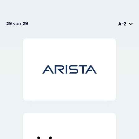
29
von
29
A-Z