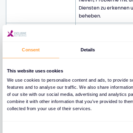
Diensten zu erkennen 
beheben.
Wir können Ihre persön
Daten an Dritte weiter
wenn wir gesetzlich da
Consent
Details
verpflichtet sind oder 
der Meinung sind, dass 
Einhaltung der gesetzl
This website uses cookies
Vorschriften notwendig 
We use cookies to personalise content and ads, to provide s
können Ihre persönlic
features and to analyse our traffic. We also share informatio
Dritte, die Informationen
auch weitergeben, wenn
of our site with our social media, advertising and analytics 
combine it with other information that you’ve provided to them
aus rechtlichen Gründen
zum Schutz oder zur Ve
collected from your use of their services.
benötigen, oder
unserer gesetzlichen 
Strafverfolgungsbehörden.
oder der Rechte ander
müssen. Wir können di
C