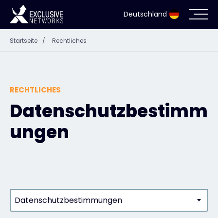
Deutschland
Startseite
/
Rechtliches
Cybersecurity
Ökosystem
RECHTLICHES
Ressourcen
Datenschutzbestimm
ungen
Unternehmen
Partnerportal
Datenschutzbestimmungen
Exclusive Access Anmeldung