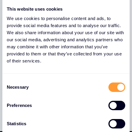
This website uses cookies
We use cookies to personalise content and ads, to
provide social media features and to analyse our traffic.
We also share information about your use of our site with
Teststellungsvereinbarung
our social media, advertising and analytics partners who
may combine it with other information that you’ve
provided to them or that they’ve collected from your use
of their services.
C
Necessary
Impressum
o
n
s
Preferences
e
n
t
Statistics
S