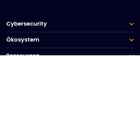
Cybersecurity
Ökosystem
Ressourcen
Unternehmen
Gruppe
Hauptsitz des Unternehmens
20, Quai du Point du Jour
Arcs de Seine