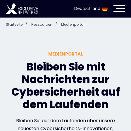
Deutschland
Startseite
/
Ressourcen
/
Medienportal
Cybersecurity
Ökosystem
MEDIENPORTAL
Ressourcen
Bleiben Sie mit
Nachrichten zur
Unternehmen
Cybersicherheit auf
dem Laufenden
Partnerportal
Bleiben Sie auf dem Laufenden über unsere
Exclusive Access Anmeldung
neuesten Cybersicherheits-Innovationen,