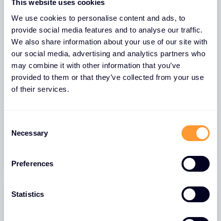
This website uses cookies
We use cookies to personalise content and ads, to
provide social media features and to analyse our traffic.
We also share information about your use of our site with
our social media, advertising and analytics partners who
may combine it with other information that you’ve
provided to them or that they’ve collected from your use
of their services.
NACHRICHTEN
Einführung der Exclusive Networks
SASE MSP-Dienste
C
Necessary
o
05 JUNI 2026
n
s
Preferences
e
n
t
Statistics
S
e