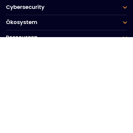
Cybersecurity
Ökosystem
Ressourcen
Unternehmen
Gruppe
Hauptsitz des Unternehmens
20, Quai du Point du Jour
Arcs de Seine
Boulogne
Billancourt