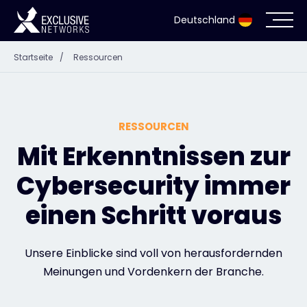
Deutschland
Startseite
/
Ressourcen
Cybersecurity
Ökosystem
RESSOURCEN
Ressourcen
Mit Erkenntnissen zur
Cybersecurity immer
Unternehmen
einen Schritt voraus
Partnerportal
Unsere Einblicke sind voll von herausfordernden
Meinungen und Vordenkern der Branche.
Exclusive Access Anmeldung