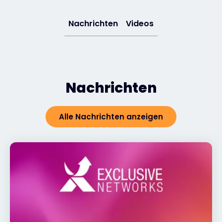
Exclusive Access - Erfahren Sie mehr
Nachrichten
Videos
Kontakt
Nachrichten
#weareexclusive
Alle Nachrichten anzeigen