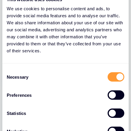
We use cookies to personalise content and ads, to
provide social media features and to analyse our traffic.
We also share information about your use of our site with
our social media, advertising and analytics partners who
may combine it with other information that you’ve
provided to them or that they’ve collected from your use
BLOGS
of their services.
FortiClient EMS Let’s Encrypt Security
C
01 JULI 2026
Necessary
o
n
s
Preferences
e
n
t
Statistics
S
e