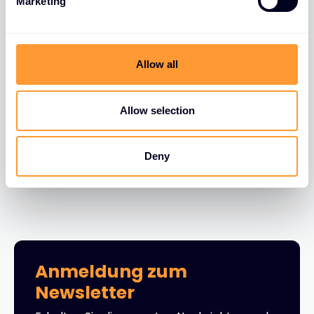
Marketing
l
e
c
t
Allow all
i
BLOGS
o
FortiGate FortiLink VLAN Migration
n
Allow selection
30 JUNI 2026
Deny
Anmeldung zum
Newsletter