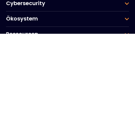
Cybersecurity
Ökosystem
Ressourcen
Unternehmen
Gruppe
Hauptsitz des Unternehmens
20, Quai du Point du Jour
Arcs de Seine
Boulogne
Billancourt