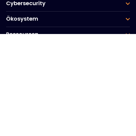
Cybersecurity
Ökosystem
Ressourcen
Unternehmen
Gruppe
Hauptsitz des Unternehmens
20, Quai du Point du Jour
Arcs de Seine
Boulogne
Billancourt