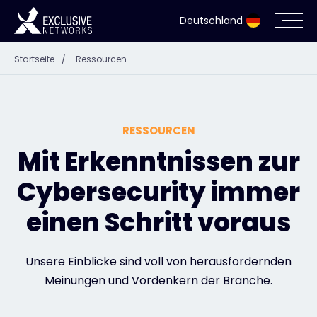
Deutschland
Startseite
/
Ressourcen
Cybersecurity
Ökosystem
RESSOURCEN
Ressourcen
Mit Erkenntnissen zur
Cybersecurity immer
Unternehmen
einen Schritt voraus
Partnerportal
Unsere Einblicke sind voll von herausfordernden
Meinungen und Vordenkern der Branche.
Exclusive Access Anmeldung