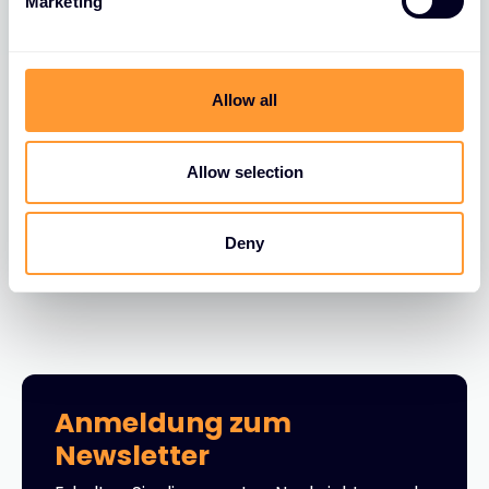
Marketing
l
e
c
t
Allow all
i
BLOGS
o
FortiGate FortiLink VLAN Migration
n
Allow selection
30 JUNI 2026
Deny
Anmeldung zum
Newsletter