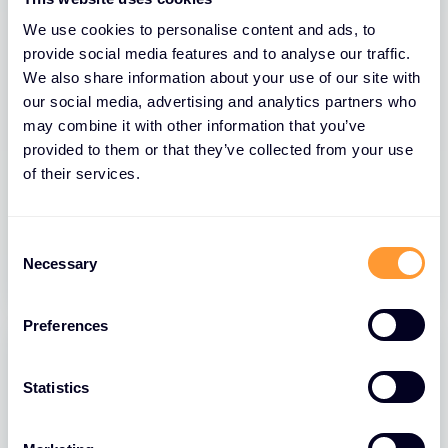
We use cookies to personalise content and ads, to
provide social media features and to analyse our traffic.
We also share information about your use of our site with
our social media, advertising and analytics partners who
may combine it with other information that you’ve
provided to them or that they’ve collected from your use
BLOGS
of their services.
FortiClient EMS Let’s Encrypt Security
C
01 JULI 2026
Necessary
o
n
s
Preferences
e
n
t
Statistics
S
e