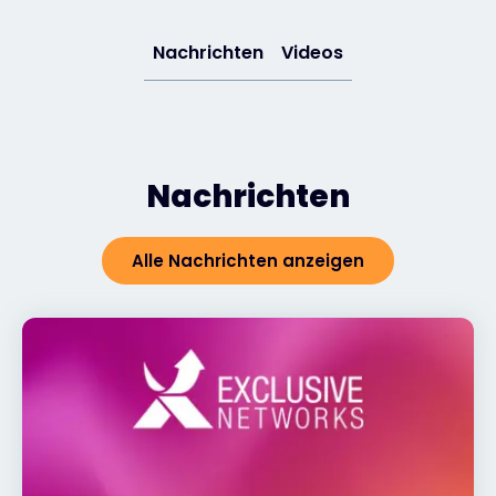
Exclusive Access - Erfahren Sie mehr
Nachrichten
Videos
Kontakt
Nachrichten
#weareexclusive
Alle Nachrichten anzeigen