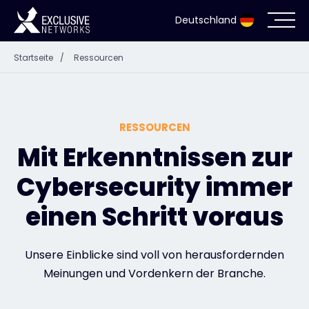
Deutschland
Startseite
/
Ressourcen
Cybersecurity
Ökosystem
RESSOURCEN
Ressourcen
Mit Erkenntnissen zur
Cybersecurity immer
Unternehmen
einen Schritt voraus
Partnerportal
Unsere Einblicke sind voll von herausfordernden
Meinungen und Vordenkern der Branche.
Exclusive Access Anmeldung