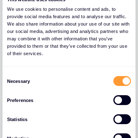
We use cookies to personalise content and ads, to
provide social media features and to analyse our traffic.
We also share information about your use of our site with
our social media, advertising and analytics partners who
may combine it with other information that you’ve
provided to them or that they’ve collected from your use
BLOGS
of their services.
FortiClient EMS Let’s Encrypt Security
C
01 JULI 2026
Necessary
o
n
s
Preferences
e
n
t
Statistics
S
e