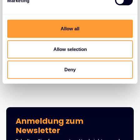
Marketing
l
e
c
t
Allow all
i
BLOGS
o
FortiGate FortiLink VLAN Migration
n
Allow selection
30 JUNI 2026
Deny
Anmeldung zum
Newsletter