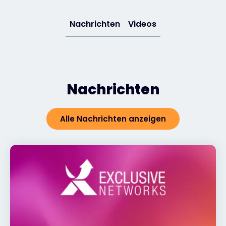
Exclusive Access - Erfahren Sie mehr
Nachrichten
Videos
Kontakt
Nachrichten
#weareexclusive
Alle Nachrichten anzeigen