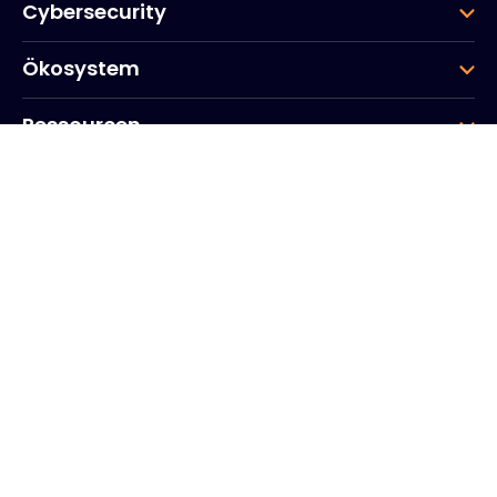
Cybersecurity
Ökosystem
Ressourcen
Unternehmen
Gruppe
Hauptsitz des Unternehmens
20, Quai du Point du Jour
Arcs de Seine
Boulogne
Billancourt