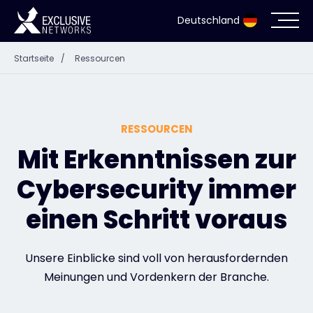
Deutschland
Startseite
/
Ressourcen
Cybersecurity
Ökosystem
RESSOURCEN
Ressourcen
Mit Erkenntnissen zur
Cybersecurity immer
Unternehmen
einen Schritt voraus
Partnerportal
Unsere Einblicke sind voll von herausfordernden
Meinungen und Vordenkern der Branche.
Exclusive Access Anmeldung