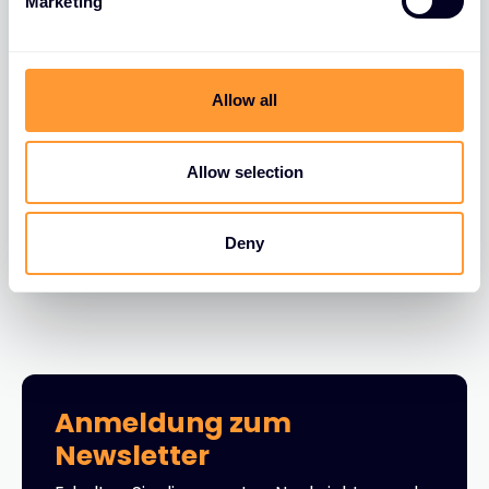
Marketing
l
e
c
t
Allow all
i
BLOGS
o
FortiGate FortiLink VLAN Migration
n
Allow selection
30 JUNI 2026
Deny
Anmeldung zum
Newsletter