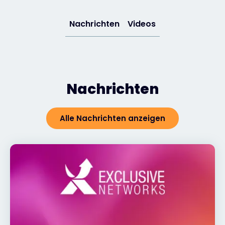
Exclusive Access - Erfahren Sie mehr
Nachrichten
Videos
Kontakt
Nachrichten
#weareexclusive
Alle Nachrichten anzeigen