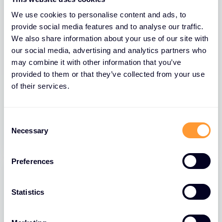
We use cookies to personalise content and ads, to
provide social media features and to analyse our traffic.
We also share information about your use of our site with
our social media, advertising and analytics partners who
may combine it with other information that you’ve
provided to them or that they’ve collected from your use
BLOGS
of their services.
FortiClient EMS Let’s Encrypt Security
C
01 JULI 2026
Necessary
o
n
s
Preferences
e
n
t
Statistics
S
e