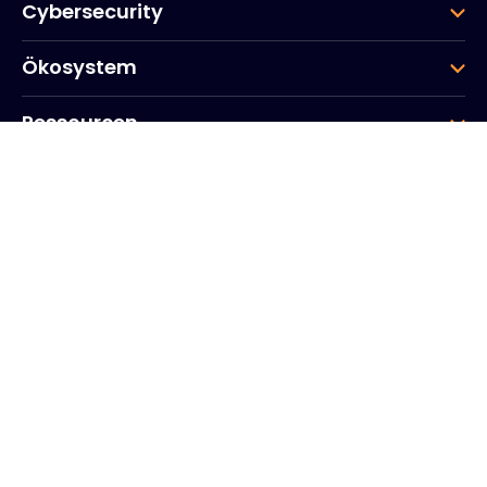
Cybersecurity
Ökosystem
Ressourcen
Unternehmen
Gruppe
Hauptsitz des Unternehmens
20, Quai du Point du Jour
Arcs de Seine
Boulogne
Billancourt