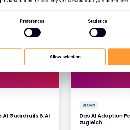
 provided to them or that they’ve collected from your use of their
Preferences
Statistics
Allow selection
BLOGS
5 AI Guardrails & AI
Das AI Adoption P
zugleich