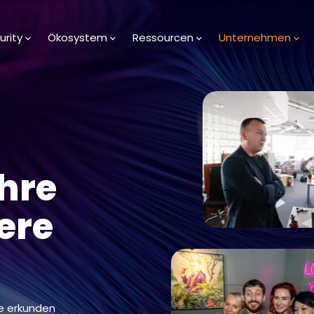
urity
Ökosystem
Ressourcen
Unternehmen
Ihre
ere
te erkunden