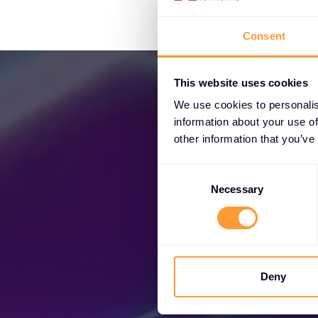
Consent
This website uses cookies
We use cookies to personalis
information about your use of
other information that you’ve
C
o
Necessary
n
s
Sch
e
n
t
Deny
S
e