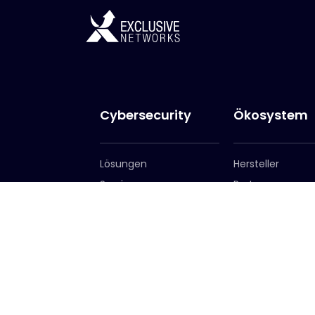
Cybersecurity
Ökosystem
Lösungen
Hersteller
Services
Partner
Partner werden
Partnerportal
Exclusive Access
Exclusive Access
Anmeldung