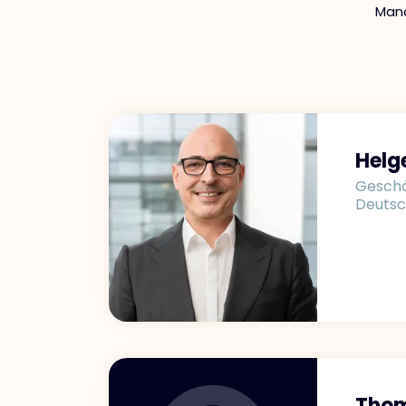
Mana
Helg
Geschä
Deutsc
Thom