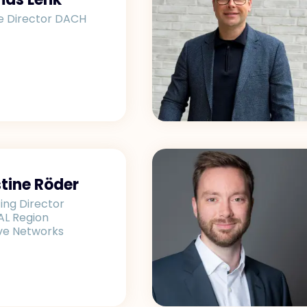
e Director DACH
stine Röder
ing Director
L Region
ive Networks