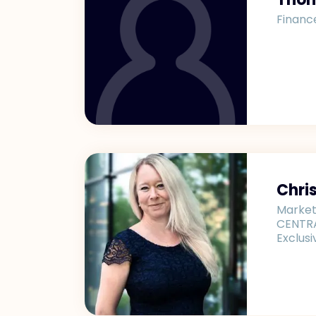
Financ
Chri
Market
CENTRA
Exclus