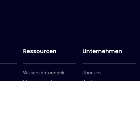
Ressourcen
Unternehmen
Wissensdatenbank
Über uns
Medienportal
Karriere
Anmeldung zum
Leadership-Team
Newsletter
Standorte