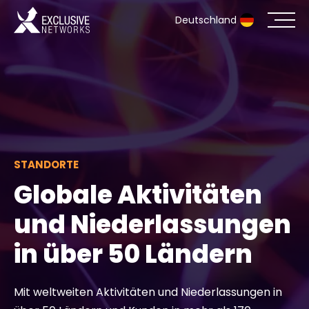
Deutschland
Cybersecurity
Ökosystem
Ressourcen
STANDORTE
Unternehmen
Globale Aktivitäten
und Niederlassungen
in über 50 Ländern
Partnerportal
Mit weltweiten Aktivitäten und Niederlassungen in
Exclusive Access Anmeldung