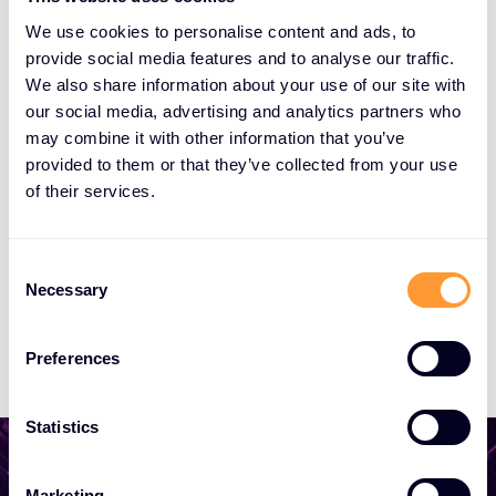
NextGen
We use cookies to personalise content and ads, to
provide social media features and to analyse our traffic.
We also share information about your use of our site with
Cloudrise
our social media, advertising and analytics partners who
may combine it with other information that you’ve
provided to them or that they’ve collected from your use
Bridging Minds
of their services.
Compendium Centrum Edukacyjne
C
Necessary
o
n
Consigas
s
Preferences
e
n
t
Statistics
S
e
Marketing