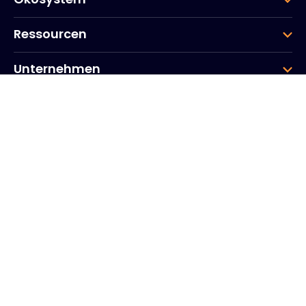
Ressourcen
Unternehmen
Gruppe
Hauptsitz des Unternehmens
20, Quai du Point du Jour
Arcs de Seine
Boulogne
Billancourt
92100
Frankreich