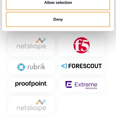
n
Allow selection
Unternehmens.
Deny
Unsere Services ansehen