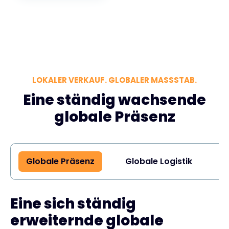
LOKALER VERKAUF. GLOBALER MASSSTAB.
Eine ständig wachsende
globale Präsenz
Globale Präsenz
Globale Logistik
G
Eine sich ständig
erweiternde globale