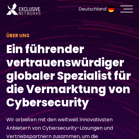
Deutschland
Cybersecurity
ÜBER UNS
Ein führender
Ökosystem
vertrauenswürdiger
Ressourcen
globaler Spezialist für
Unternehmen
die Vermarktung von
Cybersecurity
Partnerportal
Wir arbeiten mit den weltweit innovativsten
Anbietern von Cybersecurity-Lösungen und
Exclusive Access Anmeldung
Vertriebspartnern zusammen, um die