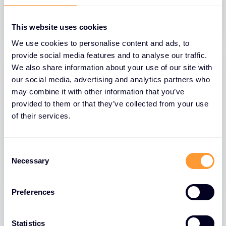
30 SRP 2026
This website uses cookies
We use cookies to personalise content and ads, to
provide social media features and to analyse our traffic.
We also share information about your use of our site with
our social media, advertising and analytics partners who
may combine it with other information that you’ve
provided to them or that they’ve collected from your use
of their services.
C
Necessary
o
n
BLOGOVI
s
Falcon Insight XDR: Zašto SMB
Preferences
e
tvrtkama treba vidljivost izvan same
n
prevencije
t
Statistics