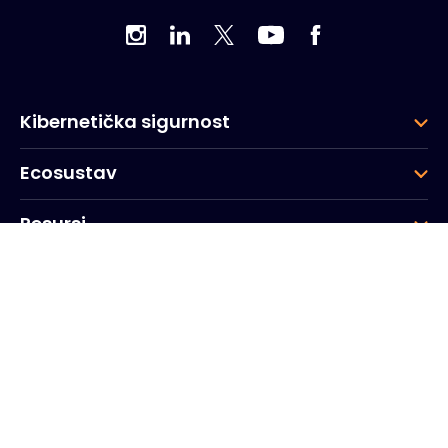
Kibernetička sigurnost
Ecosustav
Resursi
Tvrtka
Grupa
Sjedište tvrtke