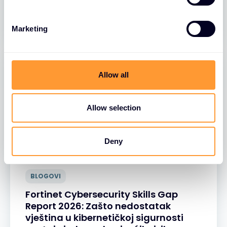
S
30 SRP 2026
e
Marketing
l
e
c
t
Allow all
i
o
n
Allow selection
Deny
BLOGOVI
Fortinet Cybersecurity Skills Gap
Report 2026: Zašto nedostatak
vještina u kibernetičkoj sigurnosti