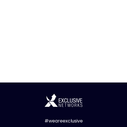
#weareexclusive