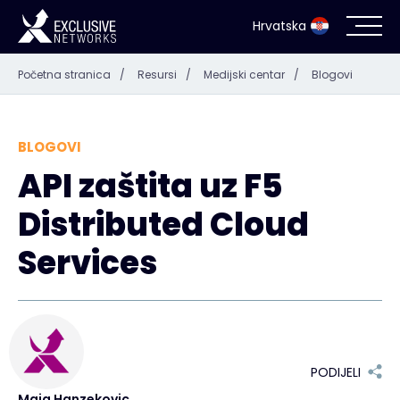
Hrvatska
Početna stranica
/
Resursi
/
Medijski centar
/
Blogovi
Kibernetička sigurnost
Ecosustav
BLOGOVI
API zaštita uz F5
Resursi
Distributed Cloud
Tvrtka
Services
Kontakt
PODIJELI
#weareexclusive
Maja Hanzekovic