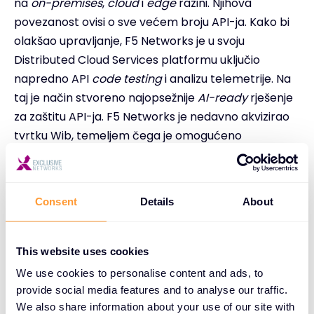
na
on-premises
,
cloud
i
edge
razini. Njihova
povezanost ovisi o sve većem broju API-ja. Kako bi
olakšao upravljanje, F5 Networks je u svoju
Distributed Cloud Services platformu uključio
napredno API
code testing
i analizu telemetrije. Na
taj je način stvoreno najopsežnije
AI-ready
rješenje
za zaštitu API-ja. F5 Networks je nedavno akvizirao
tvrtku Wib, temeljem čega je omogućeno
dodavanje funkcionalnosti koje omogućuju vidljivost
u razvojnim procesima aplikacija te detekciju
ranjivosti, odnosno identificiranje rizika i
Consent
Details
About
implementaciju politika prije nego što API-ju krenu u
proizvodnju.
This website uses cookies
F5 Distributed Cloud
platforma je dizajnirana s
We use cookies to personalise content and ads, to
ciljem zadovoljavanja svih potreba koje donosi
provide social media features and to analyse our traffic.
budućnos
t enterprise computinga,
što uključuje
We also share information about your use of our site with