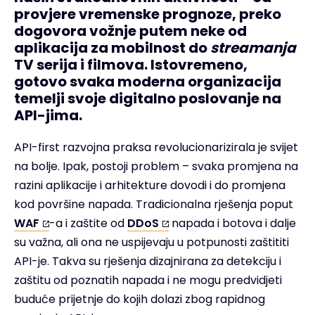
provjere vremenske prognoze, preko
dogovora vožnje putem neke od
aplikacija za mobilnost do
streamanja
TV serija i filmova. Istovremeno,
gotovo svaka moderna organizacija
temelji svoje digitalno poslovanje na
API-jima.
API-first razvojna praksa revolucionarizirala je svijet
na bolje. Ipak, postoji problem – svaka promjena na
razini aplikacije i arhitekture dovodi i do promjena
kod površine napada. Tradicionalna rješenja poput
WAF
-a i zaštite od
DDoS
napada i botova i dalje
su važna, ali ona ne uspijevaju u potpunosti zaštititi
API-je. Takva su rješenja dizajnirana za detekciju i
zaštitu od poznatih napada i ne mogu predvidjeti
buduće prijetnje do kojih dolazi zbog rapidnog