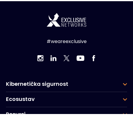
#weareexclusive
Kibernetička sigurnost
Ecosustav
Resursi
Tvrtka