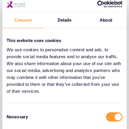
strategii enterprise pentru era
inteligentei artificiale
Consent
Details
About
16 OCT. 2025
This website uses cookies
We use cookies to personalise content and ads, to
provide social media features and to analyse our traffic.
We also share information about your use of our site with
our social media, advertising and analytics partners who
may combine it with other information that you’ve
provided to them or that they’ve collected from your use
of their services.
C
Necessary
o
BLOGURI
n