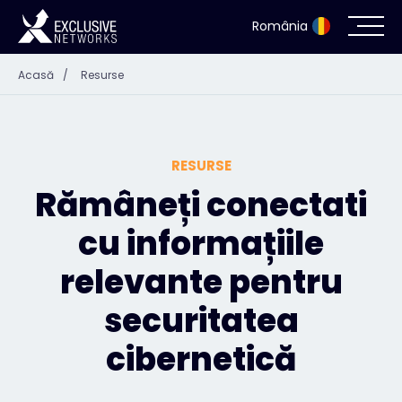
România
Acasă
/
Resurse
Securitate cibernetică
Ecosistem
RESURSE
Resurse
Rămâneți conectati
cu informațiile
Despre noi
relevante pentru
securitatea
Persoană de contact
cibernetică
#weareexclusive