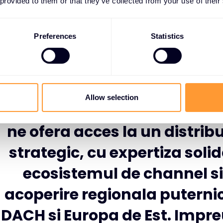
 provided to them or that they’ve collected from your use of their
declara Helge Scherff, RVP Central Region la Exclusive 
Preferences
Statistics
Allow selection
Colaborarea cu Exclusive Ne
ne ofera acces la un distribu
strategic, cu expertiza solid
ecosistemul de channel si
acoperire regionala puternic
DACH si Europa de Est. Impr