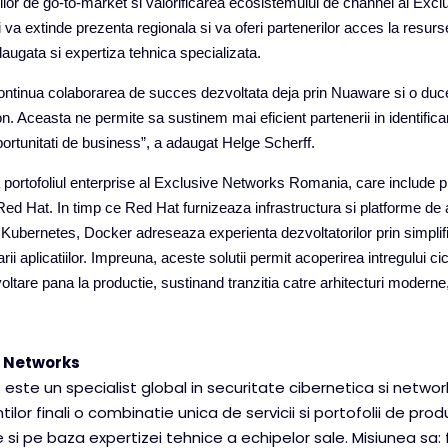
giilor de go‑to‑market si valorificarea ecosistemului de channel al Excl
va extinde prezenta regionala si va oferi partenerilor acces la resurs
daugata si expertiza tehnica specializata.
ontinua colaborarea de succes dezvoltata deja prin Nuaware si o duc
on. Aceasta ne permite sa sustinem mai eficient partenerii in identifica
ortunitati de business”, a adaugat Helge Scherff.
ortofoliul enterprise al Exclusive Networks Romania, care include p
d Hat. In timp ce Red Hat furnizeaza infrastructura si platforme de ap
 Kubernetes, Docker adreseaza experienta dezvoltatorilor prin simplif
rii aplicatiilor.
Impreuna, aceste solutii permit acoperirea intregului cic
zvoltare pana la productie, sustinand tranzitia catre arhitecturi moderne
e Networks
 este un specialist global in securitate cibernetica si networ
entilor finali o combinatie unica de servicii si portofolii de pro
e si pe baza expertizei tehnice a echipelor sale. Misiunea sa: