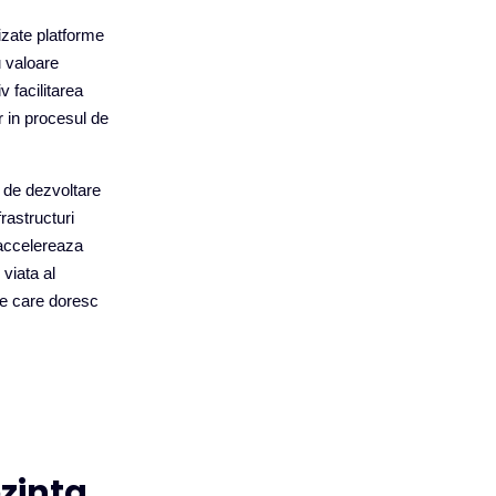
lizate platforme
u valoare
v facilitarea
r in procesul de
r de dezvoltare
rastructuri
 accelereaza
 viata al
le care doresc
zinta