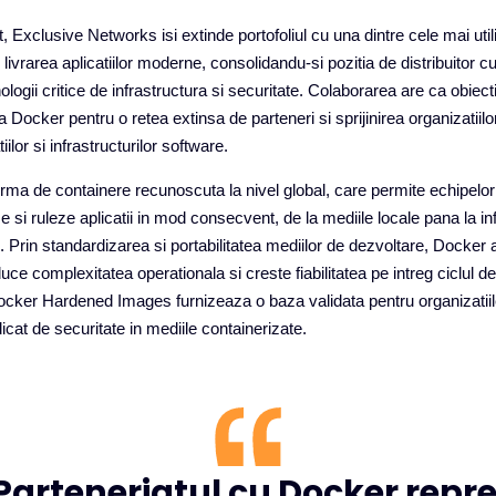
t, Exclusive Networks isi extinde portofoliul cu una dintre cele mai uti
 livrarea aplicatiilor moderne, consolidandu-si pozitia de distribuitor c
ogii critice de infrastructura si securitate. Colaborarea are ca obiecti
a Docker pentru o retea extinsa de parteneri si sprijinirea organizatiilo
ilor si infrastructurilor software.
orma de containere recunoscuta la nivel global, care permite echipelo
 si ruleze aplicatii in mod consecvent, de la mediile locale pana la inf
 Prin standardizarea si portabilitatea mediilor de dezvoltare, Docker
uce complexitatea operationala si creste fiabilitatea pe intreg ciclul de
, Docker Hardened Images furnizeaza o baza validata pentru organizatii
icat de securitate in mediile containerizate.
Parteneriatul cu Docker repre