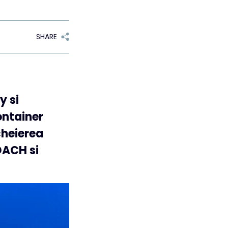
SHARE
y si
ontainer
cheierea
DACH si