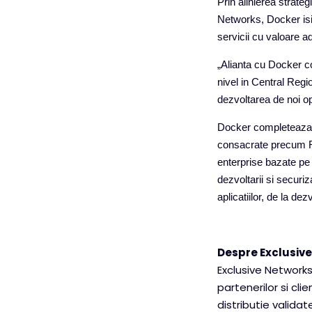
Prin alinierea strate
Networks, Docker isi 
servicii cu valoare a
„Alianta cu Docker c
nivel in Central Regi
dezvoltarea de noi op
Docker completeaza p
consacrate precum Re
enterprise bazate pe
dezvoltarii si securiza
aplicatiilor, de la de
Despre Exclusiv
Exclusive Networks
partenerilor si cli
distributie validat