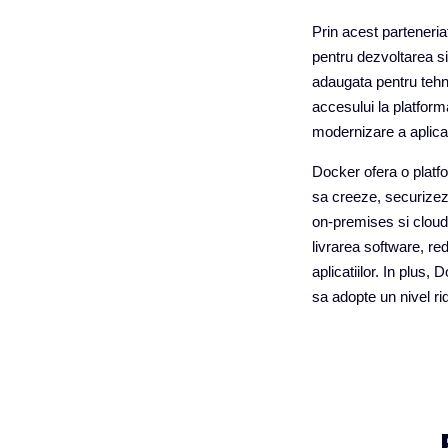
Prin acest parteneria
pentru dezvoltarea si
adaugata pentru tehnol
accesului la platform
modernizare a aplicati
Docker ofera o platf
sa creeze, securizeze
on‑premises si cloud.
livrarea software, red
aplicatiilor. In plus
sa adopte un nivel rid