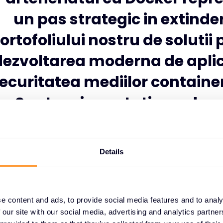
un pas strategic in extinde
ortofoliului nostru de solutii
dezvoltarea moderna de aplica
ecuritatea mediilor container
Suntem incantati sa adu
platforma Docker mai aproa
partenerii nostri din Central 
Details
si sa le oferim suportul nec
pentru a adresa cerintele to
e content and ads, to provide social media features and to analy
complexe ale clientilor
 our site with our social media, advertising and analytics partn