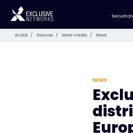
Securitat
Acasă
/
Resurse
/
Mass media
/
News
NEWS
Excl
distr
Euro