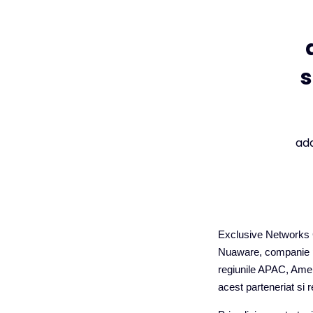
s
ad
Exclusive Networks G
Nuaware, companie pa
regiunile APAC, Ame
acest parteneriat si