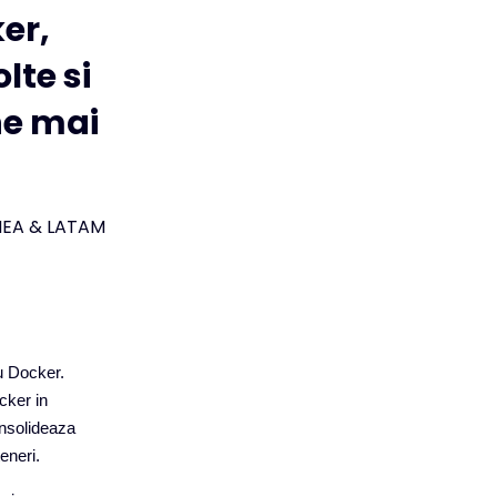
er,
lte si
ne mai
EMEA & LATAM
u Docker.
cker in
onsolideaza
eneri.