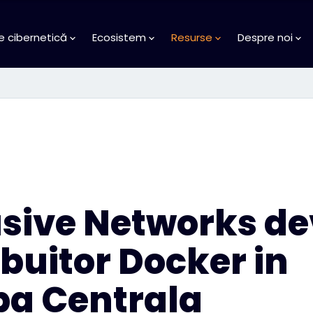
e cibernetică
Ecosistem
Resurse
Despre noi
usive Networks de
ibuitor Docker in
pa Centrala