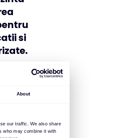
rea
 pentru
tii si
izate.
cem
pe de
Region
About
esar
t mai
se our traffic. We also share
ers who may combine it with