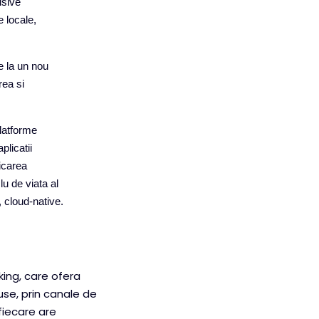
usive
e locale,
e la un nou
rea si
latforme
licatii
icarea
lu de viata al
, cloud‑native.
king, care ofera
duse, prin canale de
 fiecare are