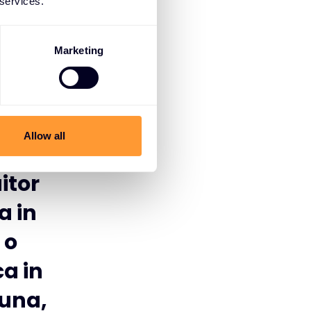
 services.
Networks
Marketing
Allow all
tworks
itor
a in
 o
a in
euna,