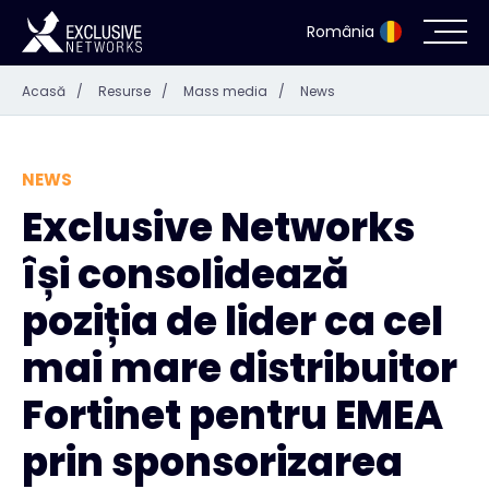
România
Acasă
/
Resurse
/
Mass media
/
News
Securitate cibernetică
Ecosistem
NEWS
Exclusive Networks
Resurse
își consolidează
Despre noi
poziția de lider ca cel
mai mare distribuitor
Fortinet pentru EMEA
Persoană de contact
prin sponsorizarea
#weareexclusive