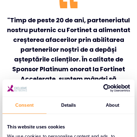
"Timp de peste 20 de ani, parteneriatul
nostru puternic cu Fortinet a alimentat
creșterea afacerilor prin abilitarea
partenerilor noștri de a depăși
așteptările clienților. În calitate de
Sponsor Platinum onorat la Fortinet
Accelerate, suntem mândri să
continuăm să consolidăm și să
conducem împreună această
Consent
Details
About
misiune."
This website uses cookies
We use cookies to personalise content and ads, to