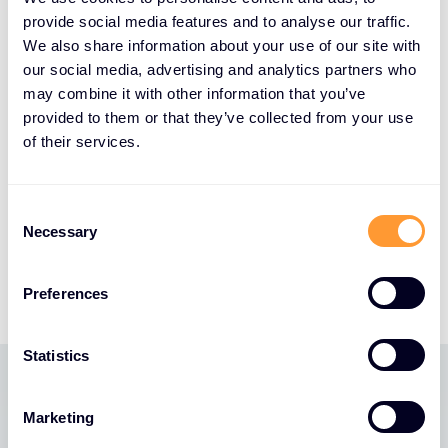
Pe măsură ce peisajul global al securității
provide social media features and to analyse our traffic.
cibernetice continuă să evolueze, Fortinet
We also share information about your use of our site with
Accelerate 2025 reprezintă un moment crucial
our social media, advertising and analytics partners who
pentru colaborare, inovare și construirea unor
may combine it with other information that you’ve
provided to them or that they’ve collected from your use
apărări mai puternice împotriva peisajului actual de
of their services.
amenințări în creștere.
Nu-l ratați - vom fi acolo!
C
Citiți mai multe:
Necessary
o
https://events.fortinet.com/accelerate_berlin_2
n
025
s
Preferences
e
n
t
Statistics
S
e
Marketing
Ultimele știri
l