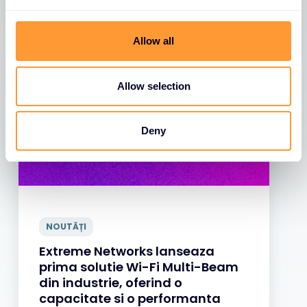
e
c
Vezi toate știrile
t
Allow all
i
o
n
Allow selection
Deny
NOUTĂȚI
Extreme Networks lanseaza
prima solutie Wi-Fi Multi-Beam
din industrie, oferind o
capacitate si o performanta