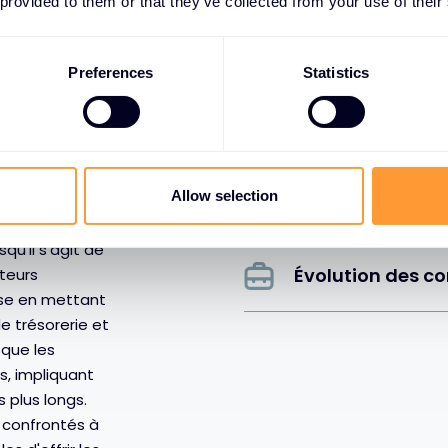
 provided to them or that they’ve collected from your use of their
GRÂCE À DES
Préoccupations d
Preferences
Statistics
e la
Négociations c
ords
Allow selection
n plus
Réserves de liqui
ont
qu'il s'agit de
Évolution des c
cteurs
rse en mettant
e trésorerie et
 que les
, impliquant
 plus longs.
 confrontés à