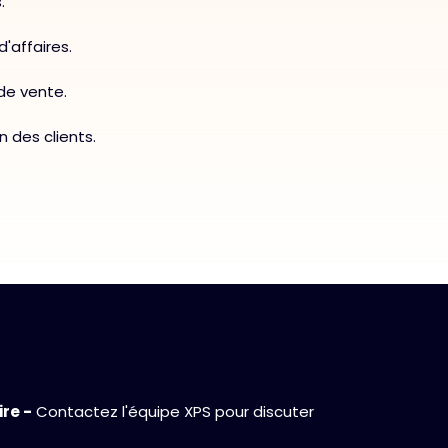
.
'affaires.
 de vente.
n des clients.
re -
Contactez l'équipe XPS pour discuter