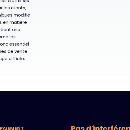
es d'offrir les
 les clients,
miques modifie
s en matière
réent une
même les
donc essentiel
gies de vente
e difficile.
Pas d'interfére
 PAIEMENT