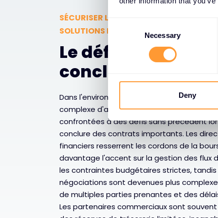
other information that you’ve
SÉCURISER LES GRANDES ENTREPRISES 
C
SOLUTIONS DE PAIEMENT EXCLUSIVES
o
Necessary
Le défi croissant d
n
s
conclusion d'acc
e
n
t
Deny
Dans l'environnement commercial de plus e
S
complexe d'aujourd'hui, les organisations s
e
confrontées à des défis sans précédent lors
l
conclure des contrats importants. Les dire
e
financiers resserrent les cordons de la bou
c
davantage l'accent sur la gestion des flux d
t
les contraintes budgétaires strictes, tandis
i
négociations sont devenues plus complexes
o
de multiples parties prenantes et des délais
n
Les partenaires commerciaux sont souvent