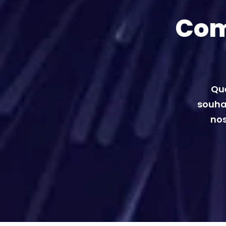
Com
Que
souhai
nos