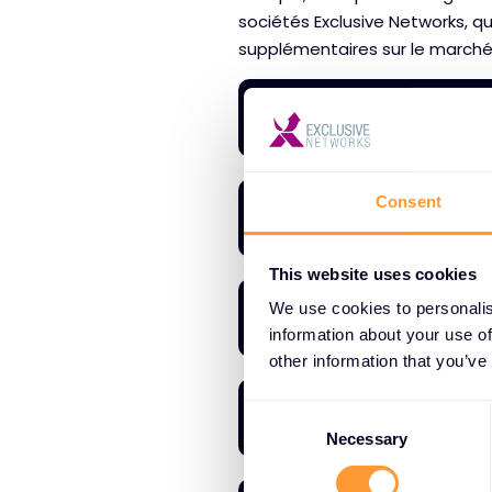
sociétés Exclusive Networks, q
supplémentaires sur le marché
Ignition Techn
Consent
Nuaware
This website uses cookies
NextGen
We use cookies to personalis
information about your use of
other information that you’ve
Cloudrise
C
o
Necessary
n
s