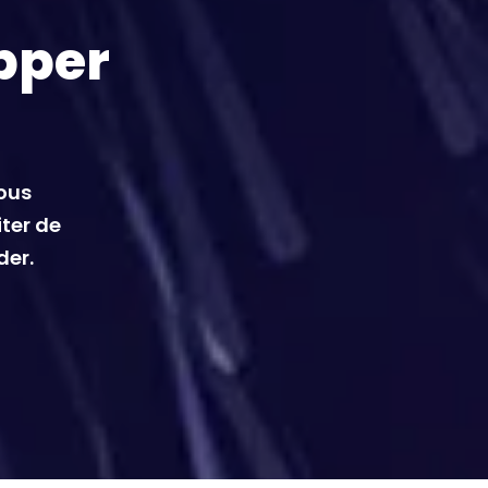
pper
vous
iter de
der.