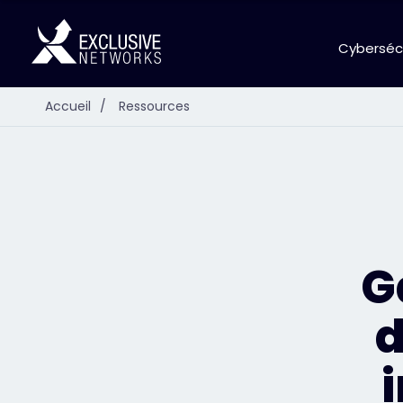
Cyberséc
Accueil
/
Ressources
G
d