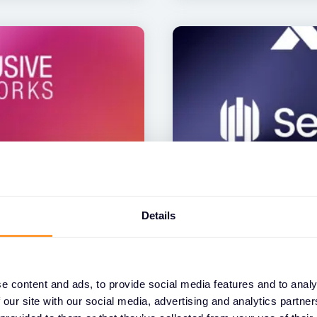
ACTUALITÉS
Details
xclusive Networks
Exclusive Networks
n Portfolio™ avec
SentinelOne à l'A
 services SD-WAN
23 MARS 2023
e content and ads, to provide social media features and to analy
 our site with our social media, advertising and analytics partn