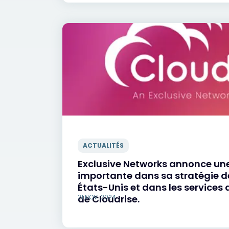
ACTUALITÉS
Exclusive Networks annonce un
importante dans sa stratégie d
États-Unis et dans les services 
de Cloudrise.
21 NOV. 2024