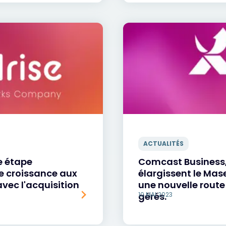
ACTUALITÉS
e étape
Comcast Business, 
e croissance aux
élargissent le Mas
avec l'acquisition
une nouvelle rout
gérés.
10 MAI 2023