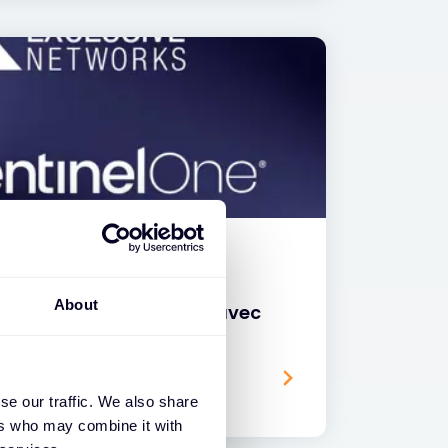
About
 étend son partenariat avec
mérique du Nord
se our traffic. We also share
ers who may combine it with