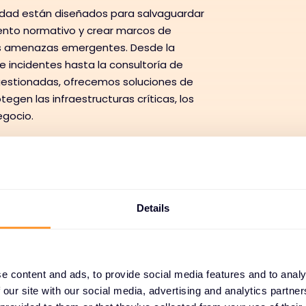
ridad están diseñados para salvaguardar
miento normativo y crear marcos de
as amenazas emergentes. Desde la
 incidentes hasta la consultoría de
gestionadas, ofrecemos soluciones de
egen las infraestructuras críticas, los
egocio.
Todos los servicios
Aceleración del mercado
Details
 validación de soluciones
Habilitación de tran
liegue e integración
Adopción y éxito de los cl
e content and ads, to provide social media features and to analy
 our site with our social media, advertising and analytics partn
Servicios gestionados y recurrentes