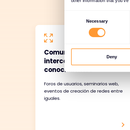
other information that you’ve
C
o
Necessary
n
s
e
n
Comunidad e
t
Deny
intercambio de
S
conocimientos
e
l
Foros de usuarios, seminarios web,
e
eventos de creación de redes entre
c
t
iguales.
i
o
n