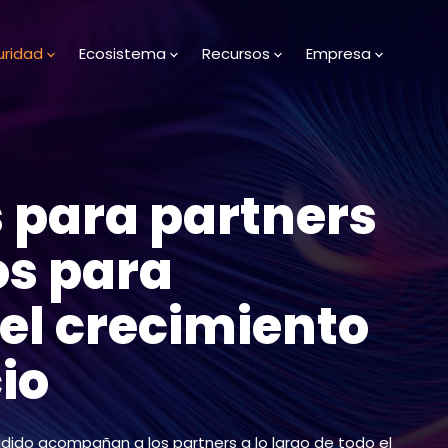
uridad
Ecosistema
Recursos
Empresa
s para partners
s para
 el crecimiento
io
adido acompañan a los partners a lo largo de todo el