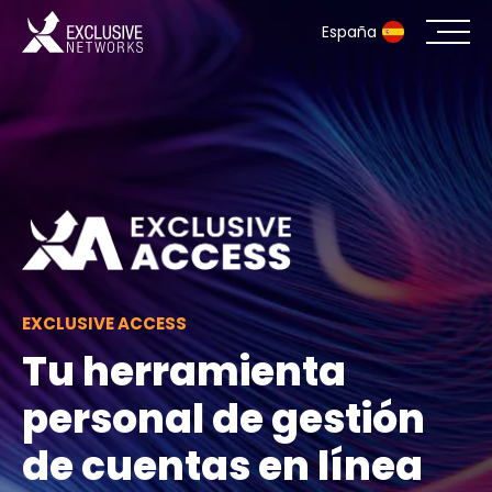
España
Ciberseguridad
Ecosistema
Recursos
Empresa
EXCLUSIVE ACCESS
Tu herramienta
Portal de socios
personal de gestión
de cuentas en línea
Acceso exclusivo