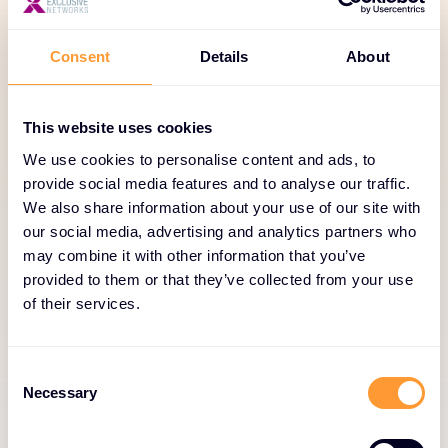
Rastrea, descarga y gestiona fácilmente
presupuestos y vencimientos.
Consent
Details
About
Acceso instantáneo al estado de los pedidos,
plazos de entrega y detalles de envío.
This website uses cookies
We use cookies to personalise content and ads, to
Ve en tiempo real la disponibilidad de existencias
provide social media features and to analyse our traffic.
de los principales proveedores.
We also share information about your use of our site with
our social media, advertising and analytics partners who
Acceso rápido a facturas y extractos de cuenta.
may combine it with other information that you’ve
provided to them or that they’ve collected from your use
Gestiona fácilmente el acceso y los permisos del
of their services.
equipo.
Recupera rápidamente números de serie e
C
información sobre licencias.
Necessary
o
n
Accede al historial de pedidos y a las tendencias
s