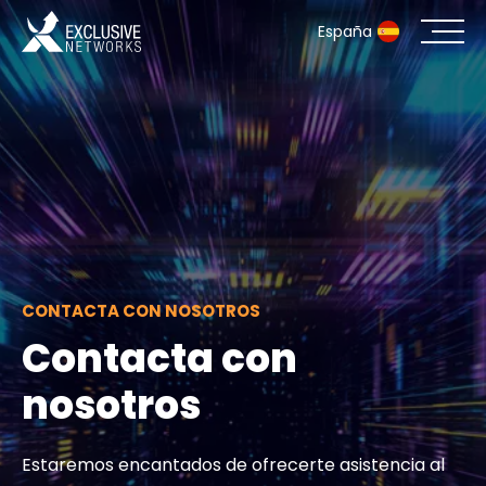
España
Ciberseguridad
Ecosistema
Recursos
Empresa
CONTACTA CON NOSOTROS
Contacta con
nosotros
Portal de socios
Estaremos encantados de ofrecerte asistencia al
Acceso exclusivo