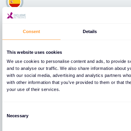
España
Consulta todas nuestras ubicaciones en Spain.
Consent
Details
Madrid
This website uses cookies
We use cookies to personalise content and ads, to provide s
and to analyse our traffic. We also share information about yo
C. de Arturo Soria,
with our social media, advertising and analytics partners wh
336, Planta 8, Cdad. Lineal,
with other information that you’ve provided to them or that th
Madrid
your use of their services.
28033
C
+34 91 197 66 01
Necessary
o
n
s