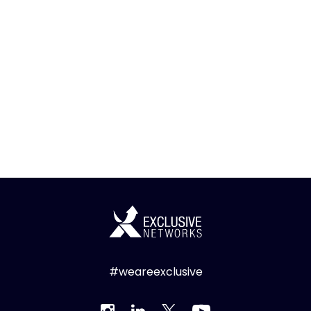
#weareexclusive