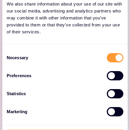
Guardian
We also share information about your use of our site with
our social media, advertising and analytics partners who
Der Nozomi Guardian Sicherheitssensor
may combine it with other information that you’ve
provided to them or that they’ve collected from your use
beobachtet passiv den lokalen OT-
of their services.
Netzwerkverkehr, um eine umfassende Asset-
Transparenz und Netzwerküberwachung für
unternehmenskritische Branchen zu
C
gewährleisten.
Necessary
o
n
s
Preferences
e
n
t
Statistics
S
e
Marketing
l
Guardian Air
e
c