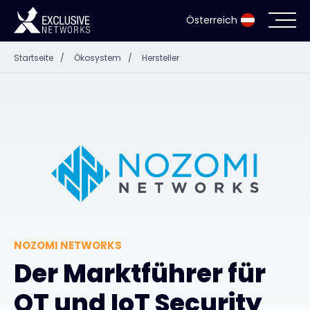
Österreich
Startseite
/
Ökosystem
/
Hersteller
Cybersecurity
Ökosystem
Ressourcen
Unternehmen
NOZOMI NETWORKS
Partnerportal
Der Marktführer für
OT und IoT Security
Exclusive Access Anmeldung