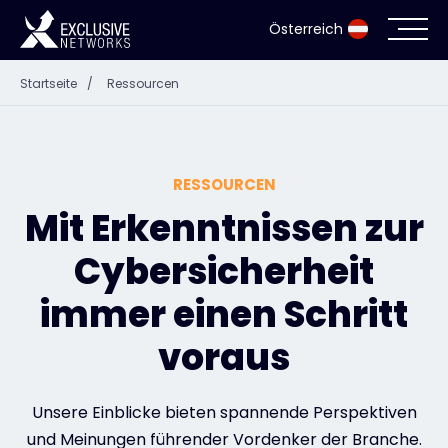
Österreich
Startseite
/
Ressourcen
Cybersecurity
Ökosystem
RESSOURCEN
Ressourcen
Mit Erkenntnissen zur
Cybersicherheit
Unternehmen
immer einen Schritt
voraus
Partnerportal
Unsere Einblicke bieten spannende Perspektiven
Exclusive Access Anmeldung
und Meinungen führender Vordenker der Branche.