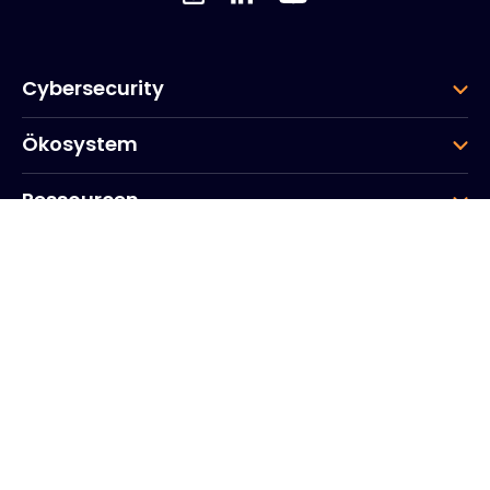
Cybersecurity
Ökosystem
Ressourcen
Unternehmen
Gruppe
Hauptsitz des Unternehmens
20, Quai du Point du Jour