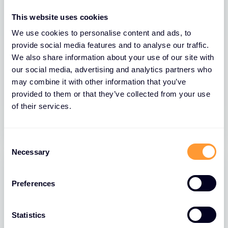
This website uses cookies
We use cookies to personalise content and ads, to
provide social media features and to analyse our traffic.
We also share information about your use of our site with
BLOGS
our social media, advertising and analytics partners who
Fortinet Cybersecurity Skills Gap
may combine it with other information that you’ve
Report 2026
provided to them or that they’ve collected from your use
of their services.
22 JUNI 2026
C
Necessary
o
n
s
Preferences
e
n
t
Statistics
S