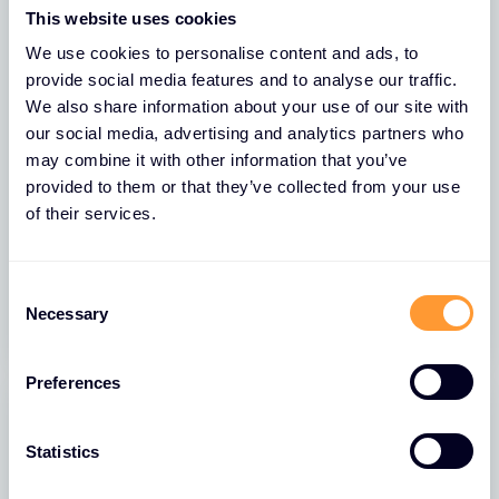
This website uses cookies
We use cookies to personalise content and ads, to
provide social media features and to analyse our traffic.
We also share information about your use of our site with
our social media, advertising and analytics partners who
NACHRICHTEN
may combine it with other information that you’ve
provided to them or that they’ve collected from your use
Exclusive Networks wird als „Palo Alto
of their services.
Networks EMEA-Distributor des
Jahres 2025“ ausgezeichnet
C
28 APR. 2026
Necessary
o
n
s
Preferences
e
n
t
Statistics
S