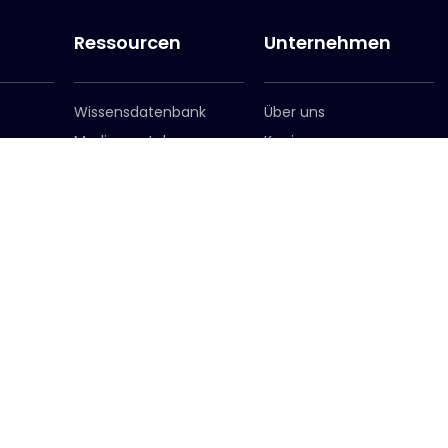
Ressourcen
Unternehmen
Wissensdatenbank
Über uns
Medienportal
Karriere
Anmeldung zum
Leadership-Team
Newsletter
Standorte
erreich Büro
Ne