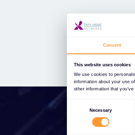
Consent
This website uses cookies
We use cookies to personalis
information about your use of
other information that you’ve
C
o
Necessary
B
n
s
e