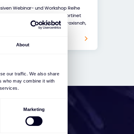
lusiven Webinar- und Workshop Reihe
 FortiSASE als Bestandteil der Fortinet
 Ihre Security transformiert – praxisnah,
nd mit echtem Mehrwert.
About
se our traffic. We also share
ers who may combine it with
 services.
Marketing
em