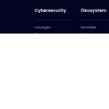
Cybersecurity
Ökosystem
Lösungen
Hersteller
Services
Partner
Partner werden
Partnerportal
Exclusive Access
Exclusive Access
Anmeldung
Hauptsitz des Unternehmens
Öst