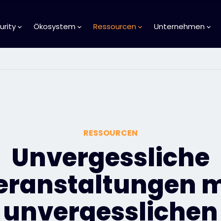
urity
Ökosystem
Ressourcen
Unternehmen
RESSOURCEN
Unvergessliche
eranstaltungen m
unvergesslichen