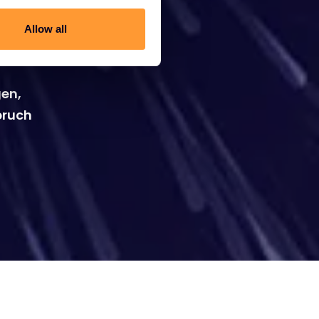
Allow all
gen,
pruch