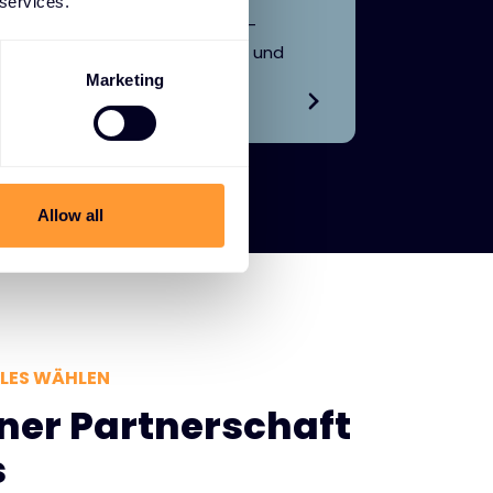
 services.
Geheimnisse, Rotation, SSH-
Schlüsselverwaltung, Audits und
Analysen.
Marketing
Allow all
LES WÄHLEN
iner Partnerschaft
s