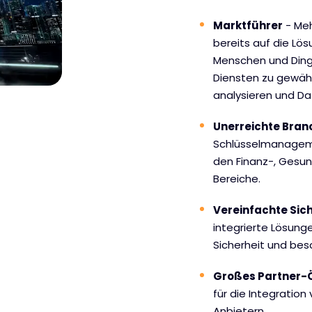
Marktführer
- Meh
bereits auf die Lö
Menschen und Dinge
Diensten zu gewäh
analysieren und Da
Unerreichte Bra
Schlüsselmanagem
den Finanz-, Gesu
Bereiche.
Vereinfachte Sich
integrierte Lösung
Sicherheit und bes
Großes Partner-
für die Integration
Anbietern.