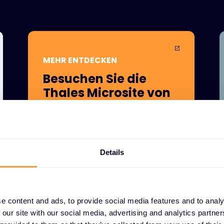
MEHR ENTDECKEN
Besuchen Sie die
Thales Microsite von
Exclusive Networks
Bei Exclusive Networks geht es
darum, Chancen zu ergreifen,
Details
Relevanz zu schaffen und den Wert
für unsere Kunden täglich zu
maximieren. Besuchen Sie die
Microsite, um Ihre
e content and ads, to provide social media features and to analy
Partnermöglichkeit zu entdecken.
 our site with our social media, advertising and analytics partn