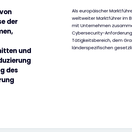
 von
Als europäischer Marktführ
weltweiter Marktführer im 
se der
mit Unternehmen zusammen, 
men,
Cybersecurity-Anforderung
Tätigkeitsbereich, dem Grad
länderspezifischen gesetzl
nitten und
eduzierung
ng des
rung