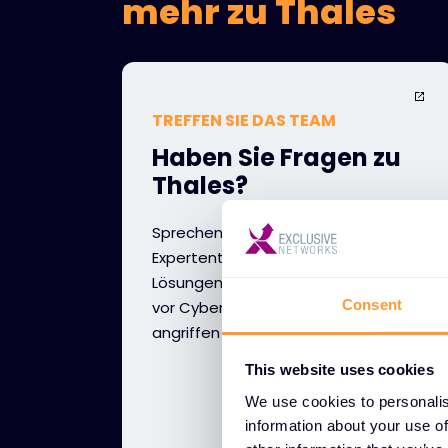
mehr zu Thales
TREFFEN SIE DAS TEAM
Haben Sie Fragen zu
Thales?
Sprechen Sie mit unserem
Expertenteam darüber, wie die
Lösungen von Thales Ihre Kunden
Consent
vor Cyberbedrohungen und -
angriffen schützen können.
This website uses cookies
We use cookies to personalis
information about your use of