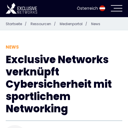
Österreich
Startseite
/
Ressourcen
/
Medienportal
/
News
Cybersecurity
Ökosystem
NEWS
Exclusive Networks
Ressourcen
verknüpft
Unternehmen
Cybersicherheit mit
sportlichem
Networking
Partnerportal
Exclusive Access Anmeldung