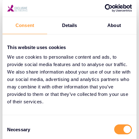
besonders wertvoll und hat die anschließende
FAQ-Session inspiriert. Die rege, interaktive
Diskussion ordnete die Bedeutung von
Consent
Details
About
Cybersecurity äußerst anschaulich in den
weltpolitischen Kontext ein.“
This website uses cookies
Alexander Strasser, Sales Engineer, Magenta
We use cookies to personalise content and ads, to
Telekom: „Technologietiefe und Networking unter
provide social media features and to analyse our traffic.
einem Dach – das ist es, was dieses Event so
We also share information about your use of our site with
besonders macht. Man nimmt viel für den Alltag mit
our social media, advertising and analytics partners who
und knüpft gleichzeitig neue Kontakte.“
may combine it with other information that you’ve
provided to them or that they’ve collected from your use
Jennifer, Kuntner, Sales Representative, d-con.net
of their services.
GmbH: „Exklusive Atmosphäre, starke Themen und
ein echter Austausch auf Augenhöhe. Für mich war
C
es ein rundum gelungenes Format – sowohl fachlich
Necessary
o
als auch menschlich.“
n