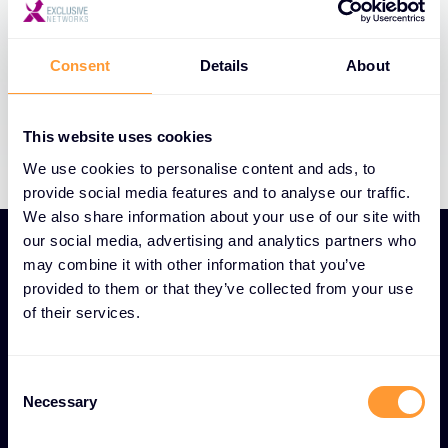
Optimizacija troškova i efikasnost -
Implementirajte ciljane preporuke za
Consent
Details
About
maksimalno iskorištavanje resursa i poboljšanje
efikasnosti.
This website uses cookies
We use cookies to personalise content and ads, to
provide social media features and to analyse our traffic.
We also share information about your use of our site with
our social media, advertising and analytics partners who
may combine it with other information that you’ve
provided to them or that they’ve collected from your use
of their services.
JEDINSTVENE ZNAČAJKE ZA POSLOVNO PLANIRANJE,
ANALITIKU PODATAKA I UVIDE
C
Globalni doseg, lokalna
Necessary
o
stručnost: Poslovna
n