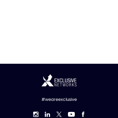
#weareexclusive