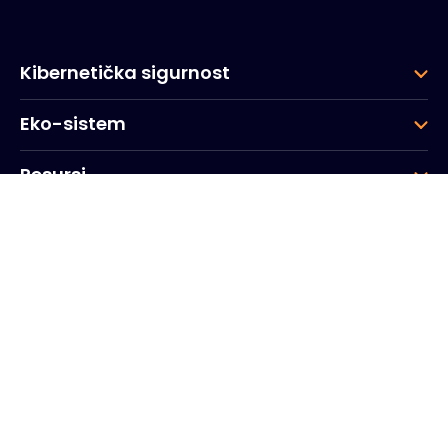
Kibernetička sigurnost
Eko-sistem
Resursi
Kompanija
Grupa
Korporativna sjedišta
20, Quai du Point du Jour
Arcs de Seine