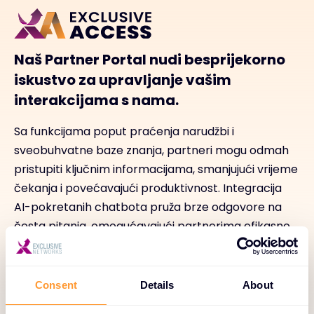
Naš Partner Portal nudi besprijekorno
iskustvo za upravljanje vašim
interakcijama s nama.
Sa funkcijama poput praćenja narudžbi i
sveobuhvatne baze znanja, partneri mogu odmah
pristupiti ključnim informacijama, smanjujući vrijeme
čekanja i povećavajući produktivnost. Integracija
AI-pokretanih chatbota pruža brze odgovore na
česta pitanja, omogućavajući partnerima efikasno
rješavanje problema. Ova mogućnost
samoposluživanja osnažuje partnere, potičući
nezavisnost i olakšavajući pravovremeno donošenje
Consent
Details
About
odluka, dok istovremeno osigurava da budu