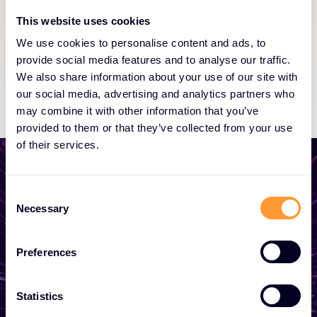
informisani o svojim narudžbama i ukupnom statusu
This website uses cookies
partnerstva.
We use cookies to personalise content and ads, to
provide social media features and to analyse our traffic.
Exclusive Access
We also share information about your use of our site with
our social media, advertising and analytics partners who
may combine it with other information that you’ve
provided to them or that they’ve collected from your use
of their services.
C
Necessary
o
Počnite razvijati svoje
n
poslovanje
s
Preferences
e
n
Bilo da vam treba ponuda, savjet, želite
t
Statistics
postati partner ili želite iskoristiti naše
S