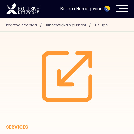
Bosna i Hercegovina
Početna stranica
/
Kibernetička sigurnost
/
Usluge
Kibernetička sigurnost
Eko-sistem
Resursi
Kompanija
Kontakt
SERVICES
#weareexclusive