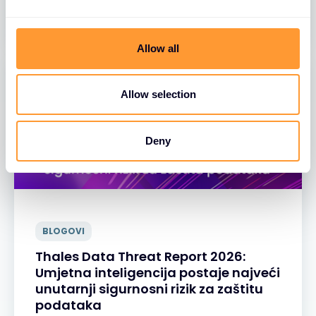
30 ЈУЛ 2026
e
c
t
Allow all
i
o
n
Allow selection
Deny
BLOGOVI
Thales Data Threat Report 2026:
Umjetna inteligencija postaje najveći
unutarnji sigurnosni rizik za zaštitu
podataka