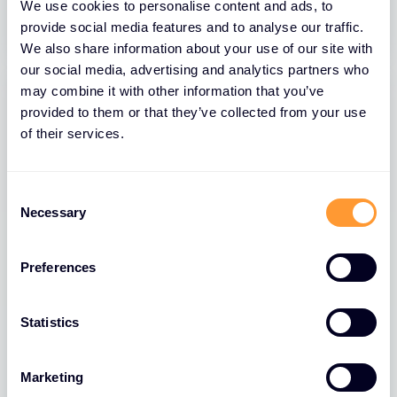
30 ЈУЛ 2026
We use cookies to personalise content and ads, to
provide social media features and to analyse our traffic.
We also share information about your use of our site with
our social media, advertising and analytics partners who
may combine it with other information that you’ve
provided to them or that they’ve collected from your use
of their services.
C
Necessary
o
n
s
Preferences
e
BLOGOVI
n
Falcon Insight XDR: Zašto SMB
t
Statistics
kompanijama treba vidljivost koja
S
nadilazi prevenciju
e
Marketing
l