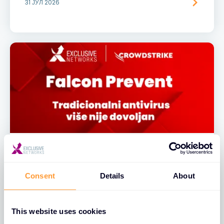
31 ЈУЛ 2026
BLOGOVI
Consent
Details
About
Falcon Prevent: Zašto tradicionalni
antivirus više nije dovoljan za SMB
kompanije
This website uses cookies