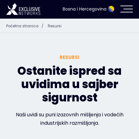
Bosna i Hercegovina
Početna stranica
/
Resursi
Kibernetička sigurnost
Eko-sistem
RESURSI
Resursi
Ostanite ispred sa
uvidima u sajber
Kompanija
sigurnost
Kontakt
Naši uvidi su puni izazovnih mišljenja i vodećih
industrijskih razmišljanja.
#weareexclusive