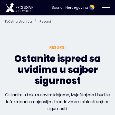
Bosna i Hercegovina
Početna stranica
/
Resursi
Kibernetička sigurnost
Eko-sistem
RESURSI
Resursi
Ostanite ispred sa
uvidima u sajber
Kompanija
sigurnost
Kontakt
Ostanite u toku s novim idejama, izvještajima i budite
informisani o najnovijim trendovima u oblasti sajber
sigurnosti.
#weareexclusive