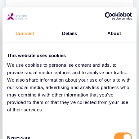
Consent
Details
About
ČLANAK
This website uses cookies
2025 Trendovi Cyber Incidenata: Šta
We use cookies to personalise content and ads, to
Preduzeća Moraju Znati
provide social media features and to analyse our traffic.
We also share information about your use of our site with
our social media, advertising and analytics partners who
may combine it with other information that you’ve
provided to them or that they’ve collected from your use
of their services.
ČLANAK
C
Kritični sigurnosni rizici Cloud
Necessary
o