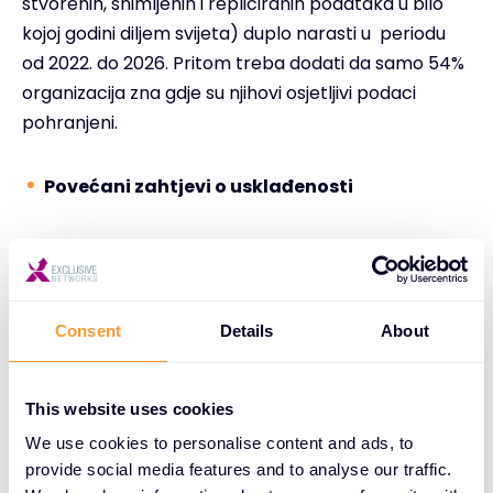
stvorenih, snimljenih i repliciranih podataka u bilo
kojoj godini diljem svijeta) duplo narasti u periodu
od 2022. do 2026. Pritom treba dodati da samo 54%
organizacija zna gdje su njihovi osjetljivi podaci
pohranjeni.
Povećani zahtjevi o usklađenosti
Broj zakona i regulacija o zaštiti podataka
svakodnevno raste. Pritom je 43% osjetljivih
podataka u oblaku nekriptirano.
Consent
Details
About
Otežano upravljanje
This website uses cookies
We use cookies to personalise content and ads, to
provide social media features and to analyse our traffic.
39% ispitanika istaknulo je da je kompleksnost glavni