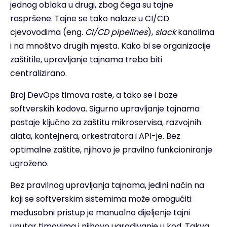
jednog oblaka u drugi, zbog čega su tajne
raspršene. Tajne se tako nalaze u CI/CD
cjevovodima (eng
. CI/CD pipelines
),
slack
kanalima
i na mnoštvo drugih mjesta. Kako bi se organizacije
zaštitile, upravljanje tajnama treba biti
centralizirano.
Broj DevOps timova raste, a tako se i baze
softverskih kodova. Sigurno upravljanje tajnama
postaje ključno za zaštitu mikroservisa, razvojnih
alata, kontejnera, orkestratora i API-je. Bez
optimalne zaštite, njihovo je pravilno funkcioniranje
ugroženo.
Bez pravilnog upravljanja tajnama, jedini način na
koji se softverskim sistemima može omogućiti
međusobni pristup je manualno dijeljenje tajni
unutar timovima i njihovo ugrađivanje u kod. Takva