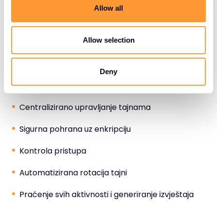
t
CipherTrust Secrets Management
omogućuje
Allow all
i
učinkovito upravljanje, pohranu i pristup tajnama.
o
Rješenje pritom osigurava automatiziranu rotaciju
n
Allow selection
tajni i usklađenost s regulativama.
Ključne funkcije CipherTrust Secrets Management
Deny
uključuju:
Centralizirano upravljanje tajnama
Sigurna pohrana uz enkripciju
Kontrola pristupa
Automatizirana rotacija tajni
Praćenje svih aktivnosti i generiranje izvještaja