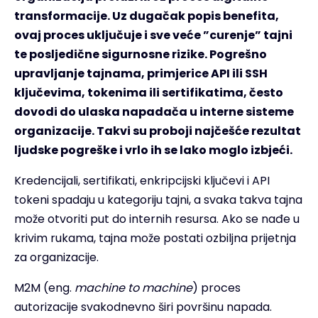
transformacije. Uz dugačak popis benefita,
ovaj proces uključuje i sve veće ”curenje” tajni
te posljedične sigurnosne rizike. Pogrešno
upravljanje tajnama, primjerice API ili SSH
ključevima, tokenima ili sertifikatima, često
dovodi do ulaska napadača u interne sisteme
organizacije. Takvi su proboji najčešće rezultat
ljudske pogreške i vrlo ih se lako moglo izbjeći.
Kredencijali, sertifikati, enkripcijski ključevi i API
tokeni spadaju u kategoriju tajni, a svaka takva tajna
može otvoriti put do internih resursa. Ako se nađe u
krivim rukama, tajna može postati ozbiljna prijetnja
za organizacije.
M2M (eng.
machine to machine
) proces
autorizacije svakodnevno širi površinu napada.