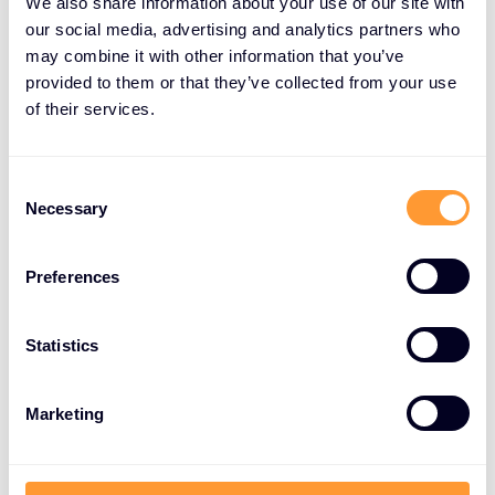
We also share information about your use of our site with
izvor problema prilikom zaštite podataka. 52%
our social media, advertising and analytics partners who
podataka unutar organizacije je neklasificirano.
may combine it with other information that you’ve
provided to them or that they’ve collected from your use
Povećane povrede zaštite podataka
of their services.
C
Broj proboja u podatke i interne sisteme
Necessary
o
organizacija raste, a pritom samo 53% organizacija
n
ima kontrolu nad enkripcijskim ključevima te pristup
s
Preferences
kriptiranim podacima u oblaku.
e
n
Na sreću,
Thales
ima rješenje koje otklanja takve
t
Statistics
vrste izazova.
S
e
Marketing
l
Thales CipherTrust Secrets
e
Management
c