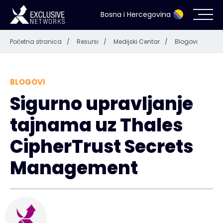
Bosna i Hercegovina
Početna stranica
/
Resursi
/
Medijski Centar
/
Blogovi
Kibernetička sigurnost
Eko-sistem
BLOGOVI
Sigurno upravljanje
Resursi
tajnama uz Thales
Kompanija
CipherTrust Secrets
Management
Kontakt
#weareexclusive